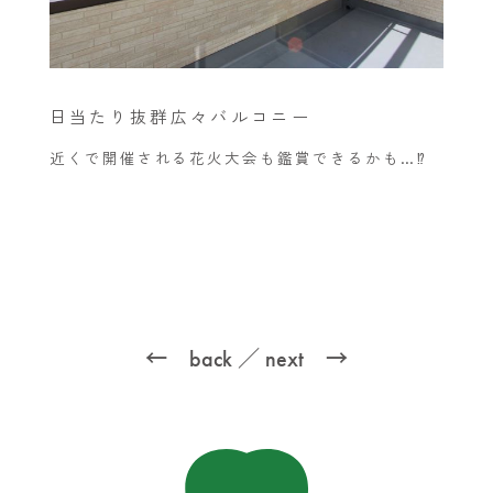
日当たり抜群広々バルコニー
近くで開催される花火大会も鑑賞できるかも…⁉
← back
／
next →