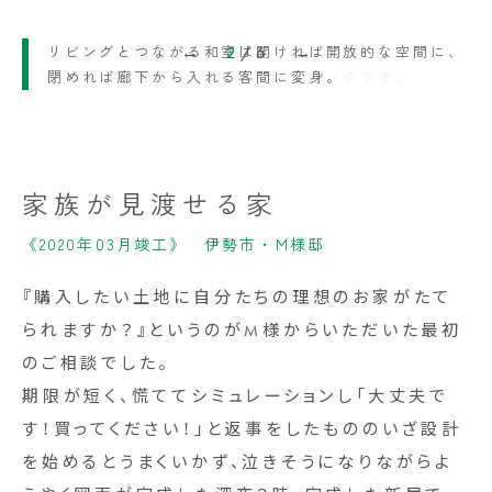
１階床は天然木（カバザクラ）張りに。
リビングとつながる和室は開ければ開放的な空間に、
2
/
6
やわらかな風合のがナチュラルリビングです。
閉めれば廊下から入れる客間に変身。
家族が見渡せる家
《2020年03月竣工》 伊勢市・M様邸
『購入したい土地に自分たちの理想のお家がたて
られますか？』というのがM様からいただいた最初
のご相談でした。
期限が短く、慌ててシミュレーションし「大丈夫で
す！買ってください！」と返事をしたもののいざ設計
を始めるとうまくいかず、泣きそうになりながらよ