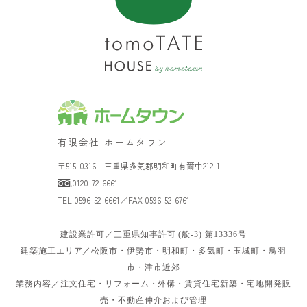
有限会社 ホームタウン
〒515-0316 三重県多気郡明和町有爾中212-1
0120-72-6661
TEL 0596-52-6661／FAX 0596-52-6761
建設業許可／三重県知事許可 (般-3) 第13336号
建築施工エリア／松阪市・伊勢市・明和町・多気町・玉城町・鳥羽
市・津市近郊
業務内容／注文住宅・リフォーム・外構・賃貸住宅新築・宅地開発販
売・不動産仲介および管理