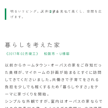
ダイニング横にはパソコンスペース
明るいリビング。天井は梁を見せて高くし、空間を広
2
/
6
げます。
暮らしを考えた家
《2017年02月竣工》 松阪市・U様邸
以前からホームタウン・オーパスの家をご存知だっ
た奥様が、マイホームの計画が始まるとすぐに訪問
してきてくださいました。共働きで子育てをされる
負担を少しでも軽くするため「暮らしやすさ」をテ
ーマに家づくりを開始。
シンプルな外観ですが、室内はオーパスの家ならで