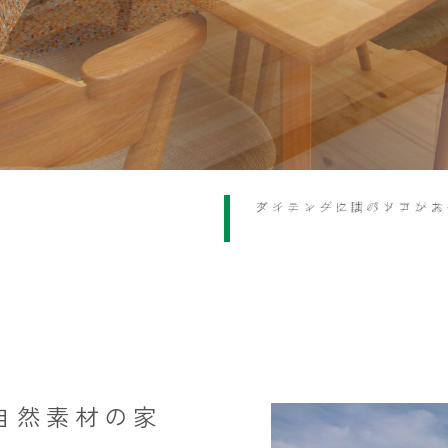
ダイニングにはパソコンス
アンティーク調のドアがお
自然素材の家