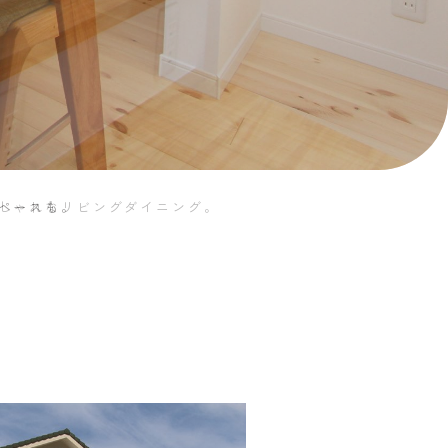
ペースも。
しゃれなリビングダイニング。