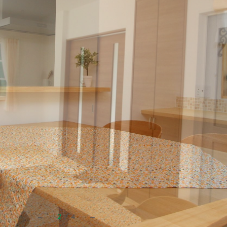
2
/
4