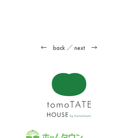
← back
／
next →