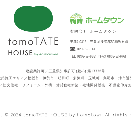
有限会社 ホームタウン
〒515-0316 三重県多気郡明和町有爾中2
0120-72-6661
TEL 0596-52-6661／FAX 0596-52-6761
建設業許可／三重県知事許可 (般-3) 第13336号
建築施工エリア／松阪市・伊勢市・明和町・多気町・玉城町・鳥羽市・津市近
／注文住宅・リフォーム・外構・賃貸住宅新築・宅地開発販売・不動産仲介
t © 2024 tomoTATE HOUSE by hometown All rights 