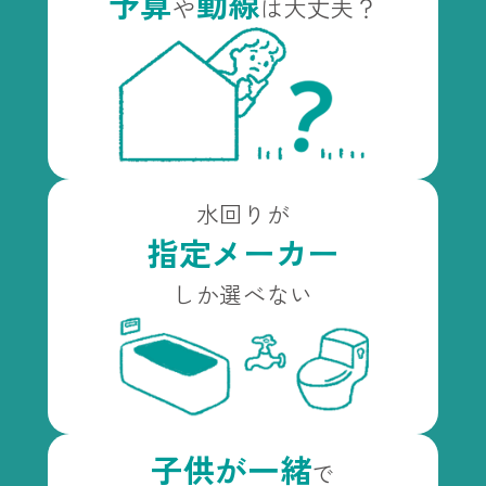
予算
動線
や
は大丈夫？
水回りが
指定メーカー
しか選べない
子供が一緒
で